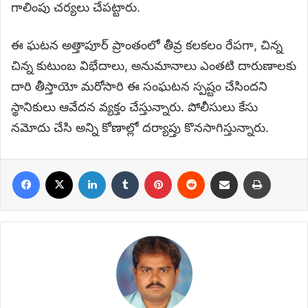
గాలింపు చర్యలు చేపట్టారు.
ఈ ఘటన అత్తాపూర్ ప్రాంతంలో తీవ్ర కలకలం రేపగా, చిన్న
చిన్న కుటుంబ విభేదాలు, అనుమానాలు ఎంతటి దారుణాలకు
దారి తీస్తాయో మరోసారి ఈ సంఘటన స్పష్టం చేసిందని
స్థానికులు ఆవేదన వ్యక్తం చేస్తున్నారు. పోలీసులు కేసు
నమోదు చేసి అన్ని కోణాల్లో దర్యాప్తు కొనసాగిస్తున్నారు.
Facebook
X
LinkedIn
Tumblr
Pinterest
Reddit
Share via Email
Print