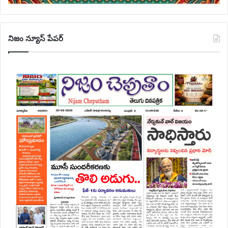
నిజం న్యూస్ పేపర్