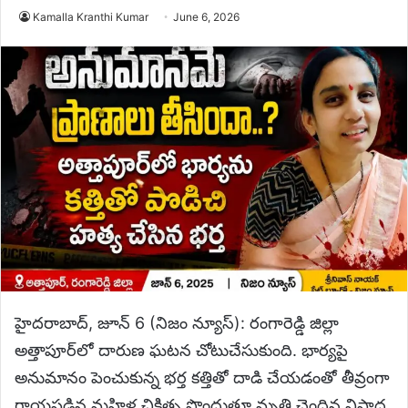
Kamalla Kranthi Kumar
June 6, 2026
హైదరాబాద్, జూన్ 6 (నిజం న్యూస్): రంగారెడ్డి జిల్లా
అత్తాపూర్‌లో దారుణ ఘటన చోటుచేసుకుంది. భార్యపై
అనుమానం పెంచుకున్న భర్త కత్తితో దాడి చేయడంతో తీవ్రంగా
గాయపడిన మహిళ చికిత్స పొందుతూ మృతి చెందిన విషాద