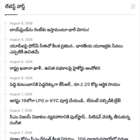
లేటెస్ట్ పోస్ట్
August 8, 2026
బాయ్‌ఫ్రెండ్‌ను రెంట్‌కు ఇస్తామంటూ భారీ మోసం!
August 8, 2026
యూపీఐపై ఫోన్‌పే సీఈవో కీలక ప్రకటన.. భారతీయ యూజర్లకు సేవలు
ఎప్పటికీ ఉచితమే
August 8, 2026
రాష్ట్ర ఖజానా ఖాళీ.. ఉచిత పథకాలపై హైకోర్టు ఆందోళన
August 8, 2026
పెద్ది కుటుంబానికి పెద్దదిక్కుగా కేసీఆర్.. రూ.2.25 కోట్ల ఆర్థిక సాయం
August 7, 2026
ఆగస్టు 16లోగా LPG e-KYC పూర్తి చేయండి.. లేదంటే సబ్సిడీకి బ్రేక్!
August 7, 2026
సీఎం విజయ్‌ విడాకుల వ్యవహారానికి ఫుల్‌స్టాప్‌.. పిటిషన్‌ వెనక్కి తీసుకున్న
సంగీత
August 7, 2026
వర్షాల కోసం సీఎం రేవంత్ కీలక నిర్ణయం.. 10న నాగార్జునసాగర్‌లో వరుణ