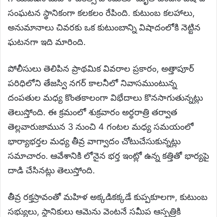
సంఘటన స్థానికంగా కలకలం రేపింది. కుటుంబ కలహాలు,
అనుమానాలు చివరకు ఒక కుటుంబాన్ని విషాదంలోకి నెట్టిన
ఘటనగా ఇది మారింది.
పోలీసులు తెలిపిన ప్రాథమిక వివరాల ప్రకారం, అత్తాపూర్
పరిధిలోని తేజస్వి నగర్ కాలనీలో నివాసముంటున్న
దంపతుల మధ్య కొంతకాలంగా విభేదాలు కొనసాగుతున్నట్లు
తెలుస్తోంది. ఈ క్రమంలో శుక్రవారం అర్ధరాత్రి తర్వాత
తెల్లవారుజామున 3 నుంచి 4 గంటల మధ్య సమయంలో
భార్యాభర్తల మధ్య తీవ్ర వాగ్వాదం చోటుచేసుకున్నట్లు
సమాచారం. ఆవేశానికి లోనైన భర్త ఇంట్లో ఉన్న కత్తితో భార్యపై
దాడి చేసినట్లు తెలుస్తోంది.
తీవ్ర రక్తస్రావంతో మహిళ అక్కడికక్కడే కుప్పకూలగా, కుటుంబ
సభ్యులు, స్థానికులు ఆమెను వెంటనే సమీప ఆస్పత్రికి