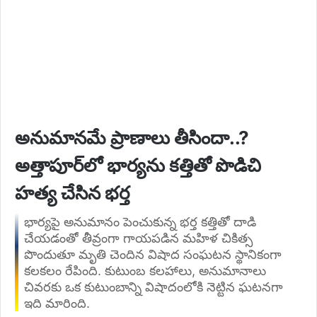
అనుమానమే ప్రాణాలు తీసిందా..?
అత్తాపూర్‌లో భార్యను కత్తితో పొడిచి
హత్య చేసిన భర్త
భార్యపై అనుమానం పెంచుకున్న భర్త కత్తితో దాడి
చేయడంతో తీవ్రంగా గాయపడిన మహిళ చికిత్స
పొందుతూ మృతి చెందిన విషాద సంఘటన స్థానికంగా
కలకలం రేపింది. కుటుంబ కలహాలు, అనుమానాలు
చివరకు ఒక కుటుంబాన్ని విషాదంలోకి నెట్టిన ఘటనగా
ఇది మారింది.