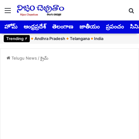
Menu
Se
హోమ్
ఆంధ్రప్రదేశ్
తెలంగాణ
జాతీయం
ప్రపంచం
సిన
Trending ⚡︎
Andhra Pradesh
Telangana
India
Telugu News
/
క్రైమ్