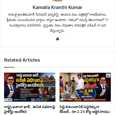
Kamalla Kranthi Kumar
కామళ్ల క్రాంతికుమార్ సీనియర్ జర్నలిస్ట్. ఈయన పలు పత్రికల్లో రాజకీయాలు,
క్రీడలకు సంబంధించిన వార్తలు రాస్తూ ఉంటారు. గతంలో నమస్తే తెలంగాణలో 11
సంవత్సరాలు పనిచేసారు. ప్రస్తుతం నిజం చెపుతాం దినపత్రిక ఎడిటర్ గా పని
చేస్తున్నారు.
Website
Related Articles
రాష్ట్ర ఖజానా ఖాళీ.. ఉచిత పథకాలపై
పెద్ది కుటుంబానికి పెద్దదిక్కుగా
హైకోర్టు ఆందోళన
కేసీఆర్.. రూ.2.25 కోట్ల ఆర్థిక సాయం