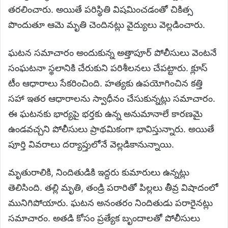
తరలించారు. అయితే పరిస్థితి విషమించడంతో చికిత్స
పొందుతూ ఆమె మృతి చెందినట్లు వైద్యులు వెల్లడించారు.
ఘటన సమాచారం అందుకున్న అత్తాపూర్ పోలీసులు వెంటనే
సంఘటనా స్థలానికి చేరుకుని పరిశీలనలు చేపట్టారు. క్లూస్
టీం ఆధారాలు సేకరించింది. హత్యకు ఉపయోగించిన కత్తి
సహా ఇతర ఆధారాలను స్వాధీనం చేసుకున్నట్లు సమాచారం.
ఈ ఘటనకు భార్యపై భర్తకు ఉన్న అనుమానాలే కారణమై
ఉండవచ్చని పోలీసులు ప్రాథమికంగా భావిస్తున్నారు. అయితే
పూర్తి వివరాలు దర్యాప్తులోనే వెల్లడికానున్నాయి.
మృతురాలికి, నిందితుడికి ఇద్దరు కుమారులు ఉన్నట్లు
తెలిసింది. తల్లి మృతి, తండ్రి పరారితో పిల్లలు తీవ్ర విషాదంలో
మునిగిపోయారు. ఘటన అనంతరం నిందితుడు పరారైనట్లు
సమాచారం. అతడి కోసం ప్రత్యేక బృందాలతో పోలీసులు