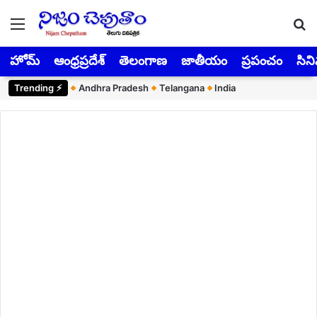
Menu
Se
హోమ్
ఆంధ్రప్రదేశ్
తెలంగాణ
జాతీయం
ప్రపంచం
సిన
Trending ⚡︎
Andhra Pradesh
Telangana
India