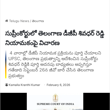
Telugu News
/
తెలంగాణ
సుప్రీంకోర్టులో తెలంగాణ డీజీపీ శివధర్‌ రెడ్డి
నియామకంపై విచారణ
4 వారాల్లో డీజీపీ నియామక ప్రక్రియను పూర్తి చేయాలని
UPSC, తెలంగాణ ప్రభుత్వాన్ని ఆదేశించిన సుప్రీంకోర్టు
శివధర్ రెడ్డికి పూర్తి అదనపు బాధ్యతలు అప్పగిస్తూ
గతేడాది సెప్టెంబర్ 26న జీవో జారీ చేసిన తెలంగాణ
ప్రభుత్వం
Kamalla Kranthi Kumar
February 6, 2026