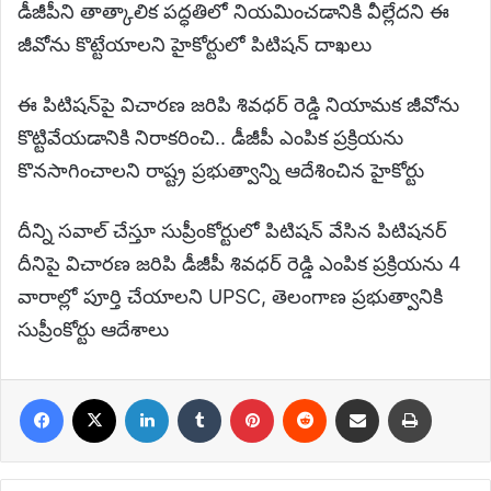
డీజీపీని తాత్కాలిక పద్ధతిలో నియమించడానికి వీల్లేదని ఈ
జీవోను కొట్టేయాలని హైకోర్టులో పిటిషన్ దాఖలు
ఈ పిటిషన్‌పై విచారణ జరిపి శివధర్ రెడ్డి నియామక జీవోను
కొట్టివేయడానికి నిరాకరించి.. డీజీపీ ఎంపిక ప్రక్రియను
కొనసాగించాలని రాష్ట్ర ప్రభుత్వాన్ని ఆదేశించిన హైకోర్టు
దీన్ని సవాల్ చేస్తూ సుప్రీంకోర్టులో పిటిషన్ వేసిన పిటిషనర్
దీనిపై విచారణ జరిపి డీజీపీ శివధర్ రెడ్డి ఎంపిక ప్రక్రియను 4
వారాల్లో పూర్తి చేయాలని UPSC, తెలంగాణ ప్రభుత్వానికి
సుప్రీంకోర్టు ఆదేశాలు
Facebook
X
LinkedIn
Tumblr
Pinterest
Reddit
Share via Email
Print