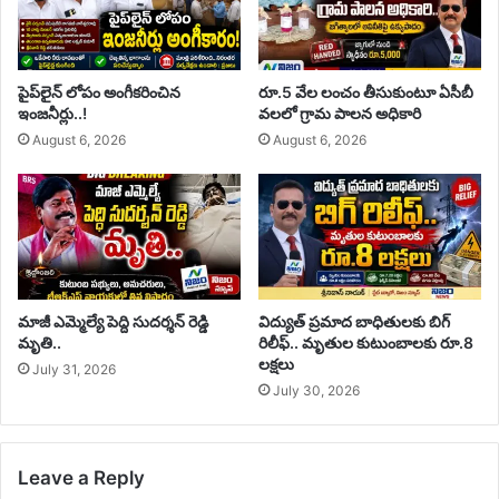
పైప్‌లైన్ లోపం అంగీకరించిన
రూ.5 వేల లంచం తీసుకుంటూ ఏసీబీ
ఇంజనీర్లు..!
వలలో గ్రామ పాలన అధికారి
August 6, 2026
August 6, 2026
మాజీ ఎమ్మెల్యే పెద్ది సుదర్శన్ రెడ్డి
విద్యుత్ ప్రమాద బాధితులకు బిగ్
మృతి..
రిలీఫ్.. మృతుల కుటుంబాలకు రూ.8
లక్షలు
July 31, 2026
July 30, 2026
Leave a Reply