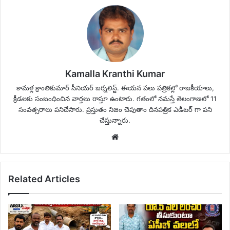
Kamalla Kranthi Kumar
కామళ్ల క్రాంతికుమార్ సీనియర్ జర్నలిస్ట్. ఈయన పలు పత్రికల్లో రాజకీయాలు,
క్రీడలకు సంబంధించిన వార్తలు రాస్తూ ఉంటారు. గతంలో నమస్తే తెలంగాణలో 11
సంవత్సరాలు పనిచేసారు. ప్రస్తుతం నిజం చెపుతాం దినపత్రిక ఎడిటర్ గా పని
చేస్తున్నారు.
Website
Related Articles