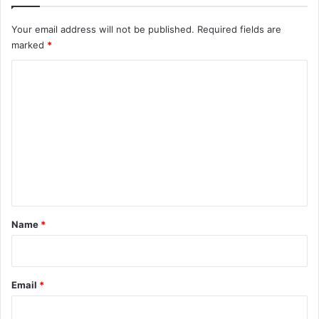
Your email address will not be published.
Required fields are
marked
*
C
o
m
m
e
n
t
*
Name
*
Email
*