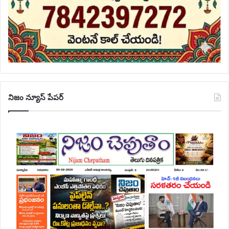
నిజం న్యూస్ పేపర్