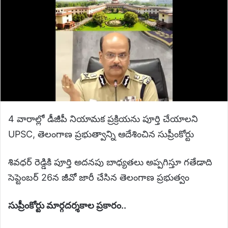
4 వారాల్లో డీజీపీ నియామక ప్రక్రియను పూర్తి చేయాలని
UPSC, తెలంగాణ ప్రభుత్వాన్ని ఆదేశించిన సుప్రీంకోర్టు
శివధర్ రెడ్డికి పూర్తి అదనపు బాధ్యతలు అప్పగిస్తూ గతేడాది
సెప్టెంబర్ 26న జీవో జారీ చేసిన తెలంగాణ ప్రభుత్వం
సుప్రీంకోర్టు మార్గదర్శకాల ప్రకారం..