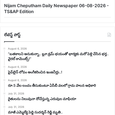
Nijam Cheputham Daily Newspaper 06-08-2026 -
TS&AP Edition
లేటెస్ట్ పోస్ట్
August 6, 2026
“బతకాలని అనుకున్నా.. బ్లూ డ్రమ్ భయంతో భార్యకు మరో పెళ్లి చేసిన భర్త..
వైరల్ కామెంట్స్!”
August 6, 2026
పైప్‌లైన్ లోపం అంగీకరించిన ఇంజనీర్లు..!
August 6, 2026
రూ.5 వేల లంచం తీసుకుంటూ ఏసీబీ వలలో గ్రామ పాలన అధికారి
July 31, 2026
రైతులను నిలువునా దోచేస్తున్న ఎరువుల మాఫియా
July 31, 2026
మాజీ ఎమ్మెల్యే పెద్ది సుదర్శన్ రెడ్డి మృతి..