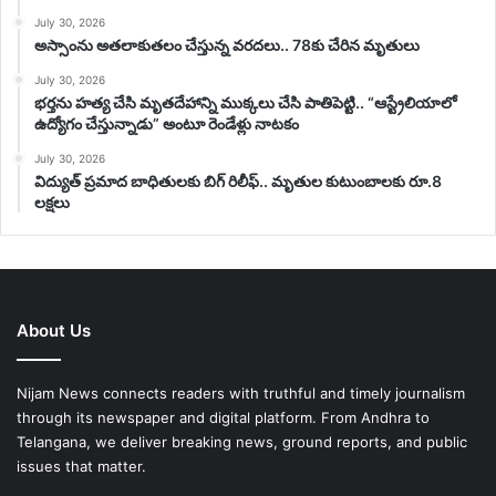
July 30, 2026
అస్సాంను అతలాకుతలం చేస్తున్న వరదలు.. 78కు చేరిన మృతులు
July 30, 2026
భర్తను హత్య చేసి మృతదేహాన్ని ముక్కలు చేసి పాతిపెట్టి.. “ఆస్ట్రేలియాలో
ఉద్యోగం చేస్తున్నాడు” అంటూ రెండేళ్లు నాటకం
July 30, 2026
విద్యుత్ ప్రమాద బాధితులకు బిగ్ రిలీఫ్.. మృతుల కుటుంబాలకు రూ.8
లక్షలు
About Us
Nijam News connects readers with truthful and timely journalism
through its newspaper and digital platform. From Andhra to
Telangana, we deliver breaking news, ground reports, and public
issues that matter.