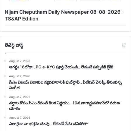
Nijam Cheputham Daily Newspaper 08-08-2026 -
TS&AP Edition
లేటెస్ట్ పోస్ట్
August 7, 2026
ఆగస్టు 16లోగా LPG e-KYC పూర్తి చేయండి.. లేదంటే సబ్సిడీకి బ్రేక్!
August 7, 2026
సీఎం విజయ్‌ విడాకుల వ్యవహారానికి ఫుల్‌స్టాప్‌.. పిటిషన్‌ వెనక్కి తీసుకున్న
సంగీత
August 7, 2026
వర్షాల కోసం సీఎం రేవంత్ కీలక నిర్ణయం.. 10న నాగార్జునసాగర్‌లో వరుణ
యాగం
August 7, 2026
ఎలాగైనా నా భర్తను చంపు.. లేదంటే నేను చనిపోతా