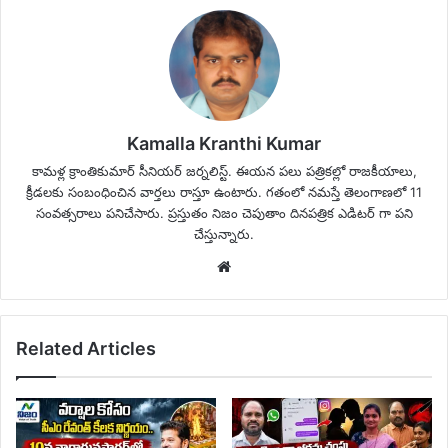
Kamalla Kranthi Kumar
కామళ్ల క్రాంతికుమార్ సీనియర్ జర్నలిస్ట్. ఈయన పలు పత్రికల్లో రాజకీయాలు,
క్రీడలకు సంబంధించిన వార్తలు రాస్తూ ఉంటారు. గతంలో నమస్తే తెలంగాణలో 11
సంవత్సరాలు పనిచేసారు. ప్రస్తుతం నిజం చెపుతాం దినపత్రిక ఎడిటర్ గా పని
చేస్తున్నారు.
Website
Related Articles