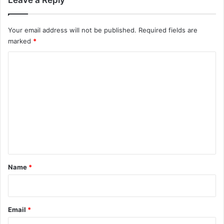
Your email address will not be published.
Required fields are
marked
*
C
o
m
m
e
n
t
*
Name
*
Email
*