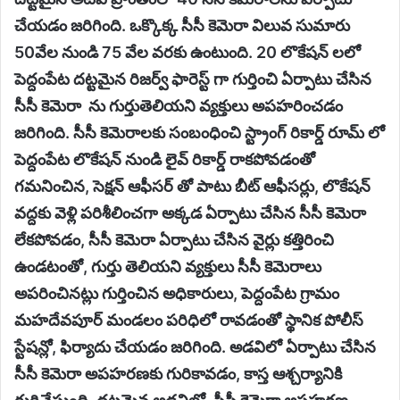
చేయడం జరిగింది. ఒక్కొక్క సీసీ కెమెరా విలువ సుమారు
50వేల నుండి 75 వేల వరకు ఉంటుంది. 20 లొకేషన్ లలో
పెద్దంపేట దట్టమైన రిజర్వ్ ఫారెస్ట్ గా గుర్తించి ఏర్పాటు చేసిన
సీసీ కెమెరా ను గుర్తుతెలియని వ్యక్తులు అపహరించడం
జరిగింది. సీసీ కెమెరాలకు సంబంధించి స్ట్రాంగ్ రికార్డ్ రూమ్ లో
పెద్దంపేట లొకేషన్ నుండి లైవ్ రికార్డ్ రాకపోవడంతో
గమనించిన, సెక్షన్ ఆఫీసర్ తో పాటు బీట్ ఆఫీసర్లు, లొకేషన్
వద్దకు వెళ్లి పరిశీలించగా అక్కడ ఏర్పాటు చేసిన సీసీ కెమెరా
లేకపోవడం, సీసీ కెమెరా ఏర్పాటు చేసిన వైర్లు కత్తిరించి
ఉండటంతో, గుర్తు తెలియని వ్యక్తులు సీసీ కెమెరాలు
అపరించినట్లు గుర్తించిన అధికారులు, పెద్దంపేట గ్రామం
మహదేవపూర్ మండలం పరిధిలో రావడంతో స్థానిక పోలీస్
స్టేషన్లో, ఫిర్యాదు చేయడం జరిగింది. అడవిలో ఏర్పాటు చేసిన
సీసీ కెమెరా అపహరణకు గురికావడం, కాస్త ఆశ్చర్యానికి