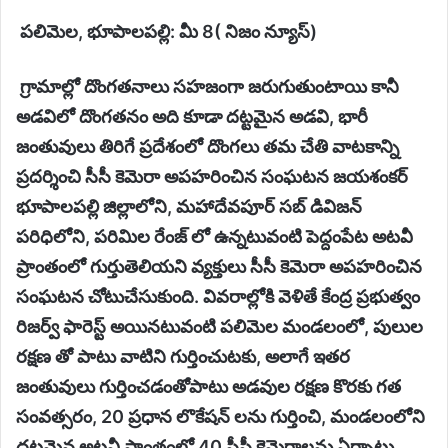
పలిమెల, భూపాలపల్లి: మీ 8( నిజం న్యూస్)
గ్రామాల్లో దొంగతనాలు సహజంగా జరుగుతుంటాయి కానీ
అడవిలో దొంగతనం అది కూడా దట్టమైన అడవి, భారీ
జంతువులు తిరిగే ప్రదేశంలో దొంగలు తమ చేతి వాటకాన్ని
ప్రదర్శించి సీసీ కెమెరా అపహరించిన సంఘటన జయశంకర్
భూపాలపల్లి జిల్లాలోని, మహాదేవపూర్ సబ్ డివిజన్
పరిధిలోని, పరిమిల రేంజ్ లో ఉన్నటువంటి పెద్దంపేట అటవీ
ప్రాంతంలో గుర్తుతెలియని వ్యక్తులు సీసీ కెమెరా అపహరించిన
సంఘటన చోటుచేసుకుంది. వివరాల్లోకి వెళితే కేంద్ర ప్రభుత్వం
రిజర్వ్ ఫారెస్ట్ అయినటువంటి పలిమెల మండలంలో, పులుల
రక్షణ తో పాటు వాటిని గుర్తించుటకు, అలాగే ఇతర
జంతువులు గుర్తించడంతోపాటు అడవుల రక్షణ కొరకు గత
సంవత్సరం, 20 ప్రధాన లొకేషన్ లను గుర్తించి, మండలంలోని
దట్టమైన అటవీ ప్రాంతంలో 40 సీసీ కెమెరాలను ఏర్పాటు