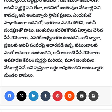
గురిచేస్తుంది. దట్టమైన అడవిలో, సీసీ కెమెరా అపహరణ,
అటవీ స్మగ్లర్ల పని లేదా, అడవిలో జంతువుల వేటగాళ్ల పని
కావచ్చు అని అంటున్నారు స్థానిక ప్రజలు. ఎందుకంటే
సాధారణంగా అడవిలో, ఇతరులు ఎవరు పోరని, అటవీ
సంరక్షణతో పాటు, జంతువుల కదలిక కొరకు ఏర్పాటు చేసిన
సీసీ కెమెరాలు, ఎవరికి అభ్యంతరం ఉండదని వాటి ద్వారా,
ప్రజలకు అటవీ సంపదపై ఆధారపడి ఉన్న, కుటుంబాలకు
ఎంతో ఆసరాగా ఉంటుందని, కానీ అలాంటి సీసీ కెమెరాలు
అపహరణ కేవలం స్మగ్లర్లు మరియు, మూగ జంతువుల
వేటగాళ్ల పనే అని స్పష్టంగా అర్థం అవుతుందని అంటున్నారు
మండల వాసులు.
Facebook
X
LinkedIn
Tumblr
Pinterest
Reddit
Share via Email
Print