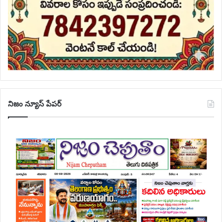
నిజం న్యూస్ పేపర్