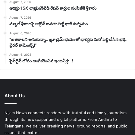
August 7, 2026
ఆగస్టు 15న ల్యామినేటెడ్ రేషన్ కార్డుల పంపిణీకి శ్రీకారం
August 7, 2026
స్కూల్ ఫీజులపై కాక్రోచ్ జనతా పార్టీ భారీ ఉద్యమం..
August 6, 2026
“బతకాలని అనుకున్నా.. బ్లూ డ్రమ్ భయంతో భార్యకు మరో పెళ్లి చేసిన భర్త..
వైరల్ కామెంట్స్!”
August 6, 2026
పైప్‌లైన్ లోపం అంగీకరించిన ఇంజనీర్లు..!
About Us
Nijam News connects readers with truthful and timely journalism
through its newspaper and digital platform. From Andhra to
Telangana, we deliver breaking news, ground reports, and public
issues that matter.