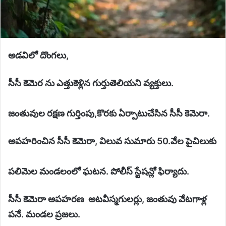
అడవిలో దొంగలు,
సీసీ కెమెర ను ఎత్తుకెళ్లిన గుర్తుతెలియని వ్యక్తులు.
జంతువుల రక్షణ గుర్తింపు,కొరకు ఏర్పాటుచేసిన సీసీ కెమెరా.
అపహరించిన సీసీ కెమెరా, విలువ సుమారు 50.వేల పైచిలుకు
‎పలిమెల మండలంలో ఘటన. పోలీస్ స్టేషన్లో ఫిర్యాదు.
‎సీసీ కెమెరా అపహరణ అటవీస్మగులర్లు, జంతువు వేటగాళ్ల
పనే. మండల ప్రజలు.