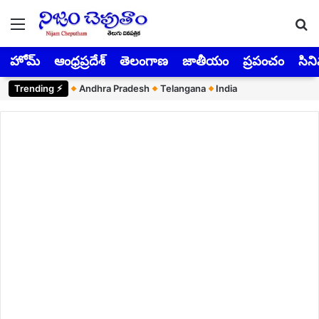
Menu
Se
హోమ్
ఆంధ్రప్రదేశ్
తెలంగాణ
జాతీయం
ప్రపంచం
సిన
Trending ⚡︎
Andhra Pradesh
Telangana
India