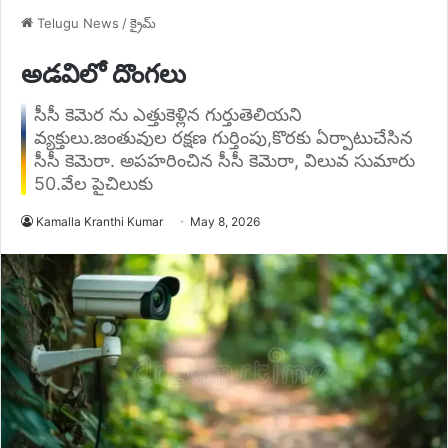
Telugu News
/
క్రైమ్
అడవిలో దొంగలు
సీసీ కెమెర ను ఎత్తుకెళ్లిన గుర్తుతెలియని
వ్యక్తులు.జంతువుల రక్షణ గుర్తింపు,కొరకు ఏర్పాటుచేసిన
సీసీ కెమెరా. అపహరించిన సీసీ కెమెరా, విలువ సుమారు
50.వేల పైచిలుకు
Kamalla Kranthi Kumar
May 8, 2026