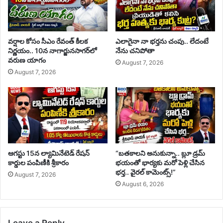
వర్షాల కోసం సీఎం రేవంత్ కీలక
ఎలాగైనా నా భర్తను చంపు.. లేదంటే
నిర్ణయం.. 10న నాగార్జునసాగర్‌లో
నేను చనిపోతా
వరుణ యాగం
August 7, 2026
August 7, 2026
ఆగస్టు 15న ల్యామినేటెడ్ రేషన్
“బతకాలని అనుకున్నా.. బ్లూ డ్రమ్
కార్డుల పంపిణీకి శ్రీకారం
భయంతో భార్యకు మరో పెళ్లి చేసిన
భర్త.. వైరల్ కామెంట్స్!”
August 7, 2026
August 6, 2026
Leave a Reply