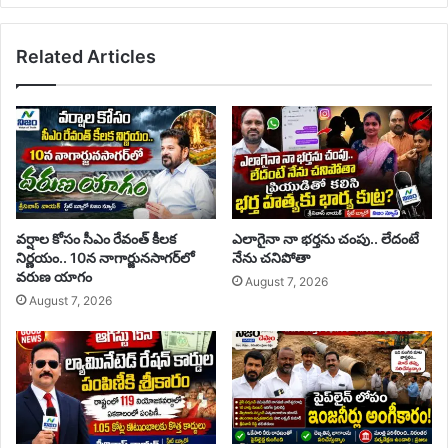
Related Articles
వర్షాల కోసం సీఎం రేవంత్ కీలక
ఎలాగైనా నా భర్తను చంపు.. లేదంటే
నిర్ణయం.. 10న నాగార్జునసాగర్‌లో
నేను చనిపోతా
వరుణ యాగం
August 7, 2026
August 7, 2026