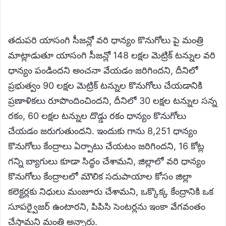
తదుపరి యాసంగి సీజన్లో వరి ధాన్యం కొనుగోలు పై మంత్రి
మాట్లాడుతూ యాసంగి సీజన్లో 148 లక్షల మెట్రిక్ టన్నుల వరి
ధాన్యం పండిందని అంచనా వేయడం జరిగిందని, దీనిలో
ప్రభుత్వం 90 లక్షల మెట్రిక్ టన్నుల కొనుగోలు చేయడానికి
ప్రణాళికలు రూపొందించిందని, దీనిలో 30 లక్షల టన్నుల సన్న
రకం, 60 లక్షల టన్నుల దొడ్డు రకం ధాన్యం కొనుగోలు
చేయడం జరుగుతుందని. ఇందుకు గాను 8,251 ధాన్యం
కొనుగోలు కేంద్రాలు ఏర్పాటు చేయటం జరిగిందని, 16 కోట్ల
గన్ని బ్యాగులు కూడా సిద్ధం చేశామని, జిల్లాలో వరి ధాన్యం
కొనుగోలు కేంద్రాలలో మౌలిక సదుపాయాల కోసం జిల్లా
కలెక్టర్లకు నిధులు మంజూరు చేశామని, ఒక్కొక్క కేంద్రానికి ఒక
సూపర్వైజర్ ఉంటారని, పిపిసి సెంటర్లను ఇంకా వేగవంతం
చేస్తామని మంత్రి అన్నారు.