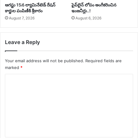
ఆగస్టు 15న ల్యామినేటెడ్ రేషన్
పైప్‌లైన్ లోపం అంగీకరించిన
కార్డుల పంపిణీకి శ్రీకారం
ఇంజనీర్లు..!
August 7, 2026
August 6, 2026
Leave a Reply
Your email address will not be published.
Required fields are
marked
*
C
o
m
m
e
n
t