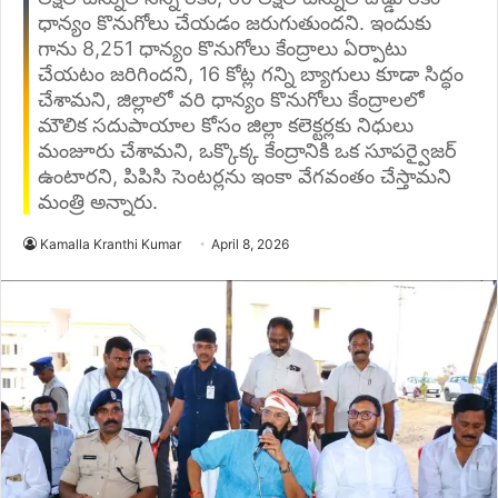
ధాన్యం కొనుగోలు చేయడం జరుగుతుందని. ఇందుకు
గాను 8,251 ధాన్యం కొనుగోలు కేంద్రాలు ఏర్పాటు
చేయటం జరిగిందని, 16 కోట్ల గన్ని బ్యాగులు కూడా సిద్ధం
చేశామని, జిల్లాలో వరి ధాన్యం కొనుగోలు కేంద్రాలలో
మౌలిక సదుపాయాల కోసం జిల్లా కలెక్టర్లకు నిధులు
మంజూరు చేశామని, ఒక్కొక్క కేంద్రానికి ఒక సూపర్వైజర్
ఉంటారని, పిపిసి సెంటర్లను ఇంకా వేగవంతం చేస్తామని
మంత్రి అన్నారు.
Kamalla Kranthi Kumar
April 8, 2026