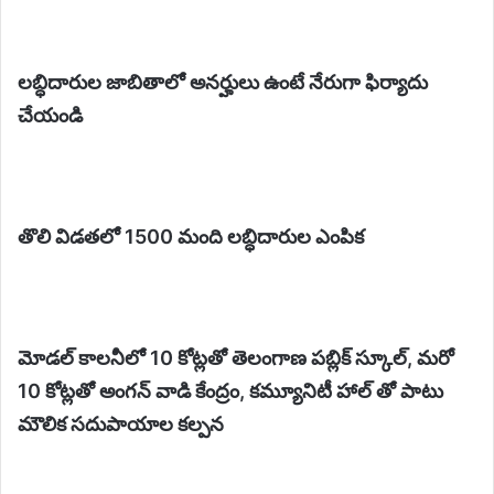
లబ్ధిదారుల జాబితాలో అనర్హులు ఉంటే నేరుగా ఫిర్యాదు
చేయండి
తొలి విడతలో 1500 మంది లబ్ధిదారుల ఎంపిక
మోడల్ కాలనీలో 10 కోట్లతో తెలంగాణ పబ్లిక్ స్కూల్, మరో
10 కోట్లతో అంగన్ వాడి కేంద్రం, కమ్యూనిటీ హాల్ తో పాటు
మౌలిక సదుపాయాల కల్పన