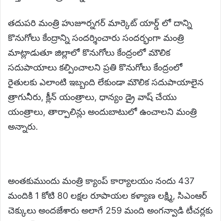
తదుపరి మంత్రి హుజూర్నగర్ మార్కెట్ యార్డ్ లో దాన్ని
కొనుగోలు కేంద్రాన్ని సందర్శించారు సందర్భంగా మంత్రి
మాట్లాడుతూ జిల్లాలో కొనుగోలు కేంద్రంలో మౌలిక
సదుపాయాలు కల్పించాలని ప్రతి కొనుగోలు కేంద్రంలో
రైతులకు ఎలాంటి ఇబ్బంది లేకుండా మౌలిక సదుపాయాలైన
త్రాగునీరు, క్లీన్ యంత్రాలు, ధాన్యం డ్రై వాష్ చేయు
యంత్రాలు, తార్పాలిన్లు అందుబాటులో ఉంచాలని మంత్రి
అన్నారు.
అంతకుముందు మంత్రి క్యాంప్ కార్యాలయం నందు 437
మందికి 1 కోటి 80 లక్షల రూపాయల కళ్యాణ లక్ష్మి, సిఎంఆర్
చెక్కులు అందజేశారు అలాగే 259 మంది అంగన్వాడి టీచర్లకు