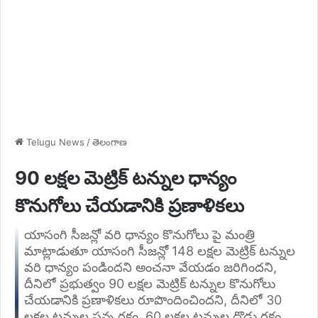
Telugu News
/
తెలంగాణ
90 లక్షల మెట్రిక్ టన్నుల ధాన్యం
కొనుగోలు చేయడానికి ప్రణాళికలు
యాసంగి సీజన్లో వరి ధాన్యం కొనుగోలు పై మంత్రి
మాట్లాడుతూ యాసంగి సీజన్లో 148 లక్షల మెట్రిక్ టన్నుల
వరి ధాన్యం పండిందని అంచనా వేయడం జరిగిందని,
దీనిలో ప్రభుత్వం 90 లక్షల మెట్రిక్ టన్నుల కొనుగోలు
చేయడానికి ప్రణాళికలు రూపొందించిందని, దీనిలో 30
లక్షల టన్నుల సన్న రకం, 60 లక్షల టన్నుల దొడ్డు రకం