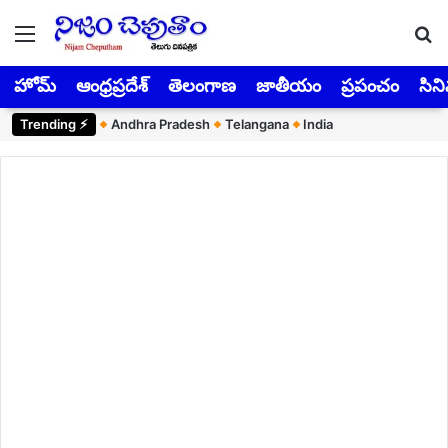
Menu
Se
హోమ్
ఆంధ్రప్రదేశ్
తెలంగాణ
జాతీయం
ప్రపంచం
సిన
Trending ⚡︎
Andhra Pradesh
Telangana
India