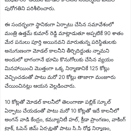
పురోగతిని పరిశీలించారు.
ఈ సందర్భంగా స్థానికంగా ఏర్పాటు చేసిన సమావేశంలో
మంత్రి ఉత్తమ్ కుమార్ రెడ్డి మాట్లాడుతూ అప్పటికే 90 శాతం
మేర పనులు పూర్తి అయినవని మారుతున్న పరిస్థితులకు
అనుగుణంగా మోడల్ కాలనీని తీర్చిదిద్దుతు న్నామని
అందులో భాగంగానే భూమి కొనుగోలుకు చేసిన వ్యయం
మినహాయించి మొత్తంగా ఒక్క నిర్మాణానికే 125 కోట్లు
వెచ్చించడంతో పాటు మరో 20 కోట్లు తాజాగా మంజూరు
చేయించినట్లు ఆయన వెల్లడించారు.
10 కోట్లతో మోడల్ కాలనీలో తెలంగాణా పబ్లిక్ స్కూల్
ఏర్పాటు చేయడంతో పాటు మరో 10 కోట్లతో ఇదే కాలనీలో
అంగన్ వాడి కేంద్రం, కమ్యూనిటీ హల్, క్రీడా ప్రాంగణం, వాకింగ్
ట్రాక్, ఓపెన్ జిమ్ ఏర్పట్లతో పాటు సి.సి రోడ్ల నిర్మాణం,