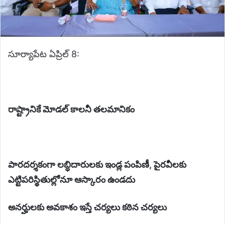
సూర్యాపేట ఏప్రిల్ 8:
రాష్ట్రానికే మోడల్ కాలనీ తలమానికం
పారదర్శకంగా లబ్ధిదారులకు ఇండ్ల పంపిణీ, పైరవీలకు
ఎట్టిపరిస్థితుల్లోనూ ఆస్కారం ఉండదు
అనర్హులకు అవకాశం ఇస్తే చర్యలు కఠిన చర్యలు