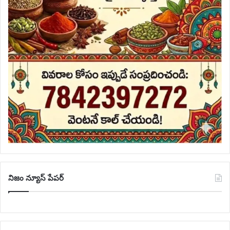
నిజం న్యూస్ పేపర్