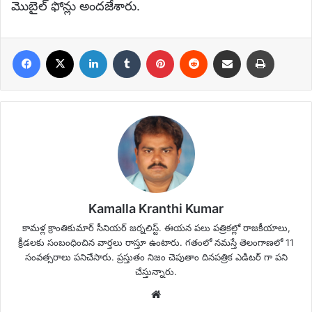
మొబైల్ ఫోన్లు అందజేశారు.
Facebook
X
LinkedIn
Tumblr
Pinterest
Reddit
Share via Email
Print
Kamalla Kranthi Kumar
కామళ్ల క్రాంతికుమార్ సీనియర్ జర్నలిస్ట్. ఈయన పలు పత్రికల్లో రాజకీయాలు,
క్రీడలకు సంబంధించిన వార్తలు రాస్తూ ఉంటారు. గతంలో నమస్తే తెలంగాణలో 11
సంవత్సరాలు పనిచేసారు. ప్రస్తుతం నిజం చెపుతాం దినపత్రిక ఎడిటర్ గా పని
చేస్తున్నారు.
Website