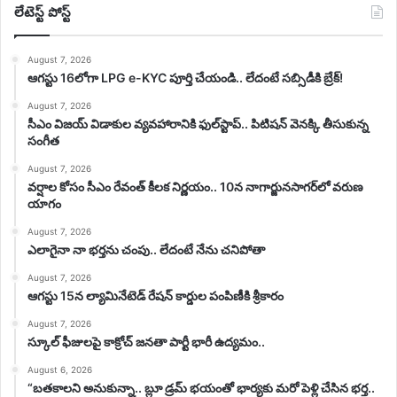
లేటెస్ట్ పోస్ట్
August 7, 2026
ఆగస్టు 16లోగా LPG e-KYC పూర్తి చేయండి.. లేదంటే సబ్సిడీకి బ్రేక్!
August 7, 2026
సీఎం విజయ్‌ విడాకుల వ్యవహారానికి ఫుల్‌స్టాప్‌.. పిటిషన్‌ వెనక్కి తీసుకున్న
సంగీత
August 7, 2026
వర్షాల కోసం సీఎం రేవంత్ కీలక నిర్ణయం.. 10న నాగార్జునసాగర్‌లో వరుణ
యాగం
August 7, 2026
ఎలాగైనా నా భర్తను చంపు.. లేదంటే నేను చనిపోతా
August 7, 2026
ఆగస్టు 15న ల్యామినేటెడ్ రేషన్ కార్డుల పంపిణీకి శ్రీకారం
August 7, 2026
స్కూల్ ఫీజులపై కాక్రోచ్ జనతా పార్టీ భారీ ఉద్యమం..
August 6, 2026
“బతకాలని అనుకున్నా.. బ్లూ డ్రమ్ భయంతో భార్యకు మరో పెళ్లి చేసిన భర్త..