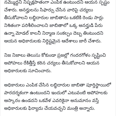
నమ్మొద్దని నిష్పక్షపాతంగా ఎంపిక ఉంటుందని ఆయన స్పష్టం
చేశారు. అనర్హులను సిఫార్సు చేసిన వారిపై చర్యలు
తీసుకోవాలని లబ్ధిదారుల జాబితాను ఒకటికి రెండు సార్లు
నిశితంగా పరిశీలించాలని జాబితాలో ఒక్క అనర్హుడి పేరు
ఉన్నా మోడల్ కాలనీ నిర్మాణ సంకల్పం దెబ్బ తింటుందని
ఆయన అధికారులకు నిర్దిష్టమైన ఆదేశాలు జారీ చేశారు.
నిజ నిజాలు తెలుసు కోకుండా ప్రజల్లో గందరగోళం సృష్టించి
అపోహలు రేకిత్తీస్తే కఠిన చర్యలు తీసుకోవాలని ఆయన
అధికారులకు సూచించారు.
అధికారులు ఎంపిక చేసిన లబ్ధిదారుల జాబితా పూర్తిస్థాయిలో
పారదర్శకంగా ఉంటుందని ఇందులో ఎటువంటి అపోహలకు
ఆస్కారం ఉండదని ఒకవేళ ఎవరికైనా అనుమానం వస్తే
అధికారులకు ఫిర్యాదు చేయవచ్చని మంత్రి అన్నారు.