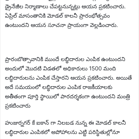
డ్రైనేజీల నిర్మాణాలు చేపట్టనున్నట్లు ఆయన ప్రకటించారు.
ఏప్రిల్ మాసంతానికి మోడల్ కాలనీ ప్రారంభోత్సవం
ఉంటుందని ఆయన సూచనా ప్రాయంగా వెల్లడించారు.
ప్రారంబొత్సావానికి ముందే లబ్ధిదారుల ఎంపిక ఉంటుందని
అందులో మొదటి విడతలో అధికారులు 1500 మంది
లబ్ధిదారులను ఎంపిక చేస్తారని ఆయన ప్రకటించారు. అయితే
అదే సమయంలో లబ్ధిదారుల ఎంపిక రాజకీయాలకు
అతీతంగా పూర్తి స్థాయిలో పారదర్శకంగా ఉంటుందని మంత్రి
ప్రకటించారు
హుజుర్నగర్ కే ఐకాన్ గా నిలబడ నున్న ఈ మోడల్ కాలనీ
లబ్ధిదారుల ఎంపికలో అపోహాలను ఎట్టి పరిస్థితుల్లోనూ