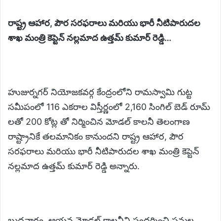
రాష్ట్ర ఆహార, పౌర సరఫరాలు మరియు భారీ నీటిపారుదల
శాఖ మంత్రి కెప్టెన్ నల్లమాద ఉత్తమ్ కుమార్ రెడ్డి…
హుజుర్నగర్ నియోజకవర్గ కేంద్రంలోని రామస్వామి గుట్ట
సమీపంలో 116 ఎకరాల విస్తీర్ణంలో 2,160 సింగిల్ బెడ్ రూమ్
లతో 200 కోట్ల తో నిర్మించిన మోడల్ కాలనీ తెలంగాణ
రాష్ట్రానికే తలమానికం కానుందని రాష్ట్ర ఆహార, పౌర
సరఫరాలు మరియు భారీ నీటిపారుదల శాఖ మంత్రి కెప్టెన్
నల్లమాద ఉత్తమ్ కుమార్ రెడ్డి అన్నారు.
బుధవారం ఆయన మోడల్ కాలనీని సందర్శించి పనుల