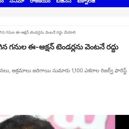
చం
సినిమా
రాజకీయం
బిజినెస్
టెక్నాలజీ
ిగిన గనుల ఈ-ఆక్షన్ టెండర్లను వెంటనే రద్దు చేయాలి
ిన గనుల ఈ-ఆక్షన్ టెండర్లను వెంటనే రద్దు
నలు, అక్రమాలు జరిగాయి సుమారు 1,100 ఎకరాల రిజర్వ్ ఫారెస్ట్