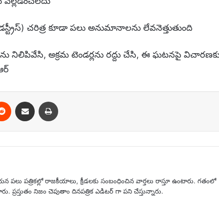
 వెల్లడించలేదు
ఇండస్ట్రీస్) చరిత్ర కూడా పలు అనుమానాలను లేవనెత్తుతుంది
ియను నిలిపివేసి, అక్రమ టెండర్లను రద్దు చేసి, ఈ ఘటనపై విచారణక
ఆర్
erest
Reddit
Share via Email
Print
 ఈయన పలు పత్రికల్లో రాజకీయాలు, క్రీడలకు సంబంధించిన వార్తలు రాస్తూ ఉంటారు. గతంలో
 ప్రస్తుతం నిజం చెపుతాం దినపత్రిక ఎడిటర్ గా పని చేస్తున్నారు.