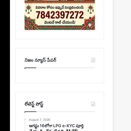
నిజం న్యూస్ పేపర్
లేటెస్ట్ పోస్ట్
August 7, 2026
ఆగస్టు 16లోగా LPG e-KYC పూర్తి