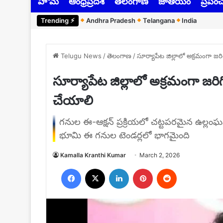
హోమ్
ఆంధ్రప్రదేశ్
తెలంగాణ
జాతీయం
ప్రపం
Trending ⚡︎
Andhra Pradesh
Telangana
India
Telugu News
/
తెలంగాణ
/
సూర్యాపేట జిల్లాలో అక్రమంగా జర
సూర్యాపేట జిల్లాలో అక్రమంగా జరిగ
చేయాలి
గనుల ఈ-ఆక్షన్ ప్రక్రియలో చట్టపరమైన ఉల్లంఘ
భూమి ఈ గనుల టెండర్లలో భాగమైంది
Kamalla Kranthi Kumar
March 2, 2026
Facebook
X
LinkedIn
Pinterest
Reddit