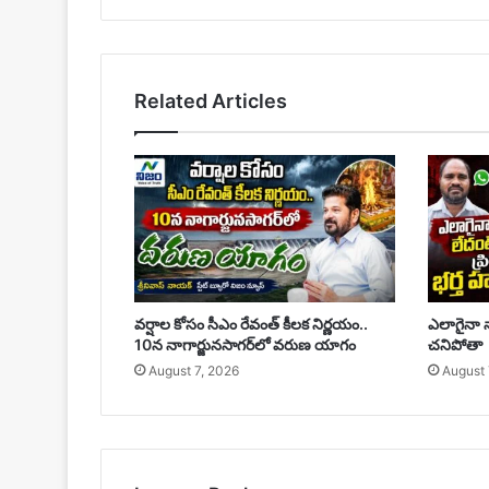
Website
Related Articles
వర్షాల కోసం సీఎం రేవంత్ కీలక నిర్ణయం..
ఎలాగైనా న
10న నాగార్జునసాగర్‌లో వరుణ యాగం
చనిపోతా
August 7, 2026
August 