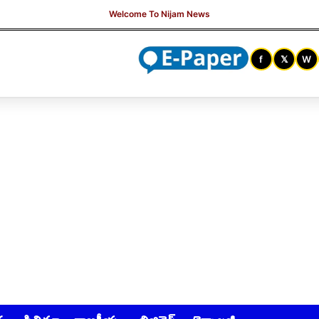
f
𝕏
W