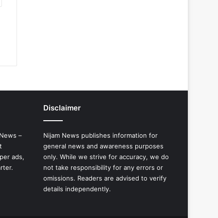
Disclaimer
 News –
Nijam News publishes information for
t
general news and awareness purposes
per ads,
only. While we strive for accuracy, we do
rter.
not take responsibility for any errors or
omissions. Readers are advised to verify
details independently.