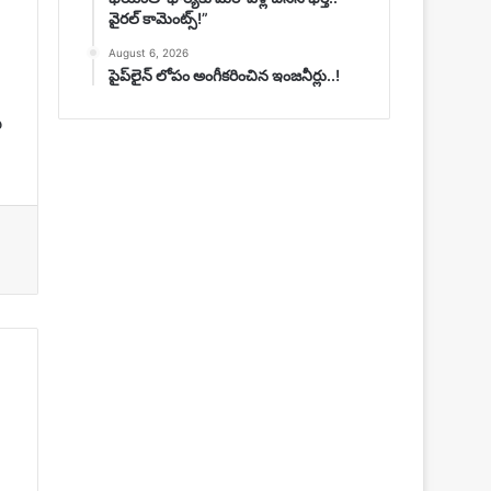
వైరల్ కామెంట్స్!”
August 6, 2026
పైప్‌లైన్ లోపం అంగీకరించిన ఇంజనీర్లు..!
ు