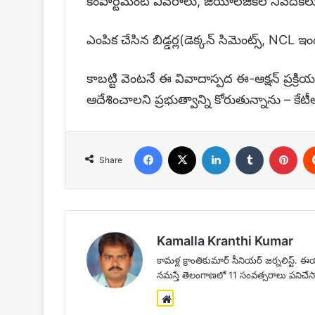
కంపార్ట్‌మెంట్ వివరాలు, జియాలజికల్ నివేదికలు
ఎంపిక చేసిన బిడ్డర్ల(డెక్కన్ సిమెంట్స్, NCL 
కాబట్టి వెంటనే ఈ వివాదాస్పద ఈ-ఆక్షన్ ప్రక్ర
ఆదేశించాలని ప్రభుత్వాన్ని కోరుతున్నాను – కేటీ
Facebook
X
LinkedIn
Tumblr
Pint
Share
Kamalla Kranthi Kumar
కామళ్ల క్రాంతికుమార్ సీనియర్ జర్నలిస్ట్.
నమస్తే తెలంగాణలో 11 సంవత్సరాలు పనిచేసారు.