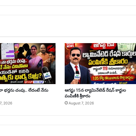
ా భర్తను చంపు.. లేదంటే నేను
ఆగస్టు 15న ల్యామినేటెడ్ రేషన్ కార్డుల
పంపిణీకి శ్రీకారం
7, 2026
August 7, 2026