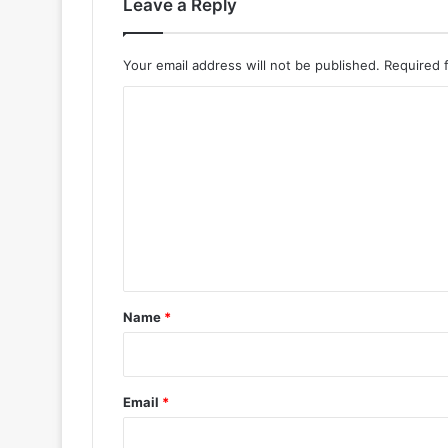
Leave a Reply
Your email address will not be published.
Required 
C
o
m
m
e
n
t
*
Name
*
Email
*