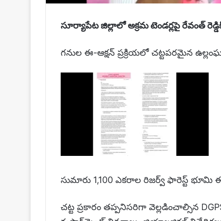
సూర్యాపేట జిల్లాలో అక్రమ టెండర్లపై రేవంత్ రెడ్డి
గనుల ఈ-ఆక్షన్ ప్రక్రియలో చట్టపరమైన ఉల్ల
సుమారు 1,100 ఎకరాల రిజర్వ్ ఫారెస్ట్ భూమి
చట్ట ప్రకారం తప్పనిసరిగా వెల్లడించాల్సిన DGPS