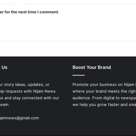
r for the next time I comment.
 Us
Boost Your Brand
r story ideas, updates, or
Promote your business on Nijam
hip requests with Nijam News.
where your brand meets the righ
us and stay connected with our
audience. From digital to newspa
 team.
we help you grow faster and sma
nijamnews@gmail.com