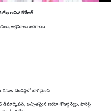
కి లేఖ రాసిన కేటీఆర్
ంఘనలు, అక్రమాలు జరిగాయి
 ఈ గనుల టెండర్లలో భాగమైంది
 డీమార్కేషన్, ఖచ్చితమైన జియో-కోఆర్డినేట్లు, ఫారెస్ట్