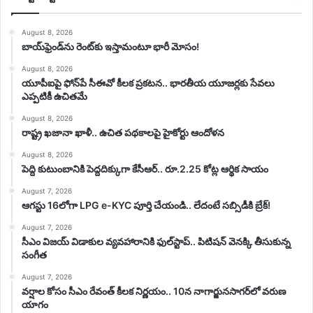
August 8, 2026
బాయ్‌ఫ్రెండ్‌ను రెంట్‌కు ఇస్తామంటూ భారీ మోసం!
August 8, 2026
యూపీఐపై ఫోన్‌పే సీఈవో కీలక ప్రకటన.. భారతీయ యూజర్లకు సేవలు
ఎప్పటికీ ఉచితమే
August 8, 2026
రాష్ట్ర ఖజానా ఖాళీ.. ఉచిత పథకాలపై హైకోర్టు ఆందోళన
August 8, 2026
పెద్ది కుటుంబానికి పెద్దదిక్కుగా కేసీఆర్.. రూ.2.25 కోట్ల ఆర్థిక సాయం
August 7, 2026
ఆగస్టు 16లోగా LPG e-KYC పూర్తి చేయండి.. లేదంటే సబ్సిడీకి బ్రేక్!
August 7, 2026
సీఎం విజయ్‌ విడాకుల వ్యవహారానికి ఫుల్‌స్టాప్‌.. పిటిషన్‌ వెనక్కి తీసుకున్న
సంగీత
August 7, 2026
వర్షాల కోసం సీఎం రేవంత్ కీలక నిర్ణయం.. 10న నాగార్జునసాగర్‌లో వరుణ
యాగం