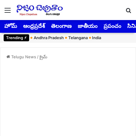
Menu
Se
హోమ్
ఆంధ్రప్రదేశ్
తెలంగాణ
జాతీయం
ప్రపంచం
సిన
Trending ⚡︎
Andhra Pradesh
Telangana
India
Telugu News
/
క్రైమ్