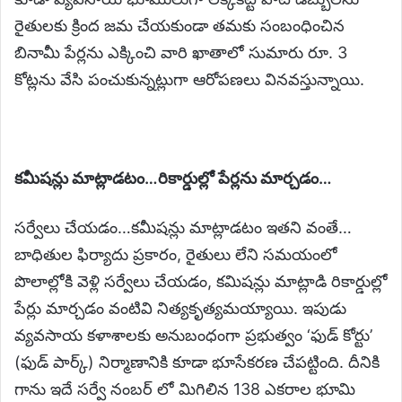
రైతులకు క్రింద జమ చేయకుండా తమకు సంబంధించిన
బినామీ పేర్లను ఎక్కించి వారి ఖాతాలో సుమారు రూ. 3
కోట్లను వేసి పంచుకున్నట్లుగా ఆరోపణలు వినవస్తున్నాయి.
కమీషన్లు మాట్లాడటం…రికార్డుల్లో పేర్లను మార్చడం…
సర్వేలు చేయడం…కమీషన్లు మాట్లాడటం ఇతని వంతే…
బాధితుల ఫిర్యాదు ప్రకారం, రైతులు లేని సమయంలో
పొలాల్లోకి వెళ్లి సర్వేలు చేయడం, కమిషన్లు మాట్లాడి రికార్డుల్లో
పేర్లు మార్చడం వంటివి నిత్యకృత్యమయ్యాయి. ఇపుడు
వ్యవసాయ కళాశాలకు అనుబంధంగా ప్రభుత్వం ‘ఫుడ్ కోర్టు’
(ఫుడ్ పార్క్) నిర్మాణానికి కూడా భూసేకరణ చేపట్టింది. దీనికి
గాను ఇదే సర్వే నంబర్ లో మిగిలిన 138 ఎకరాల భూమి