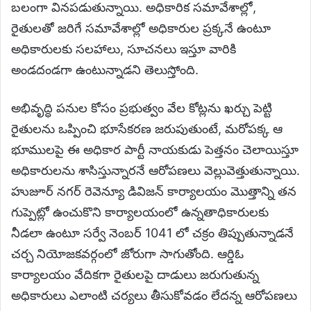
బలంగా వినపడుతున్నాయి. అధికారిక సమావేశాల్లో,
రైతులతో జరిగే సమావేశాల్లో అధికారుల ప్రక్కనే ఉంటూ
అధికారులకు సలహాలు, సూచనలు ఇస్తూ వారికి
అండదండగా ఉంటున్నాడని తెలుస్తోంది.
అభివృద్ధి పనుల కోసం ప్రభుత్వం వేల కోట్లను ఖర్చు పెట్టి
రైతులను ఒప్పించి భూసేకరణ జరుపుతుంటే, మరోపక్క ఆ
భూములపై ఈ అధికార పార్టీ నాయకుడు పెత్తనం చెలాయిస్తూ
అధికారులను శాసిస్తున్నారనే ఆరోపణలు వెల్లువెత్తుతున్నాయి.
హుజూర్ నగర్ రెవెన్యూ డివిజన్ కార్యాలయం మొత్తాన్ని తన
గుప్పెట్లో ఉంచుకొని కార్యాలయంలో ఉన్నతాధికారులకు
నీడలా ఉంటూ సర్వే నెంబర్ 1041 లో చక్రం తిప్పుతున్నాడనే
చర్చ నియోజకవర్గంలో జోరుగా సాగుతోంది. ఆర్డిఓ
కార్యాలయం వేదికగా రైతులపై దాడులు జరుగుతున్న
అధికారులు ఎలాంటి చర్యలు తీసుకోవడం లేదన్న ఆరోపణలు