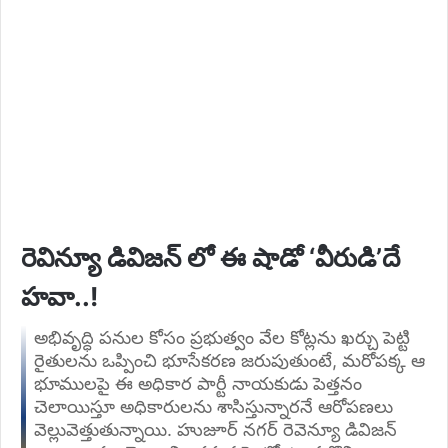
రెవిన్యూ డివిజన్ లో ఈ షాడో ‘వీరుడి’దే
హవా..!
అభివృద్ధి పనుల కోసం ప్రభుత్వం వేల కోట్లను ఖర్చు పెట్టి
రైతులను ఒప్పించి భూసేకరణ జరుపుతుంటే, మరోపక్క ఆ
భూములపై ఈ అధికార పార్టీ నాయకుడు పెత్తనం
చెలాయిస్తూ అధికారులను శాసిస్తున్నారనే ఆరోపణలు
వెల్లువెత్తుతున్నాయి. హుజూర్ నగర్ రెవెన్యూ డివిజన్