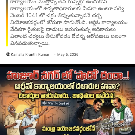
కార్యాలయం మొత్తాన్ని తన గుప్పెట్లో ఉంచుకొని
కార్యాలయంలో ఉన్నతాధికారులకు నీడలా ఉంటూ సర్వే
నెంబర్ 1041 లో చక్రం తిప్పుతున్నాడనే చర్చ
నియోజకవర్గంలో జోరుగా సాగుతోంది. ఆర్డిఓ కార్యాలయం
వేదికగా రైతులపై దాడులు జరుగుతున్న అధికారులు
ఎలాంటి చర్యలు తీసుకోవడం లేదన్న ఆరోపణలు బలంగా
వినపడుతున్నాయి.
Kamalla Kranthi Kumar
May 5, 2026