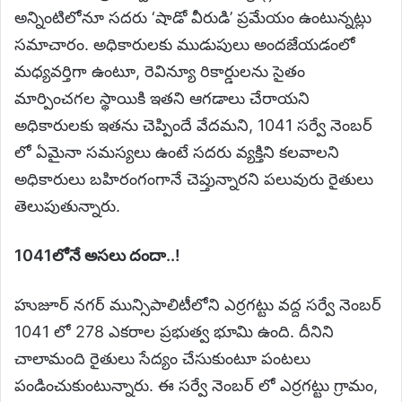
అన్నింటిలోనూ సదరు ‘షాడో వీరుడి’ ప్రమేయం ఉంటున్నట్లు
సమాచారం. అధికారులకు ముడుపులు అందజేయడంలో
మధ్యవర్తిగా ఉంటూ, రెవిన్యూ రికార్డులను సైతం
మార్పించగల స్థాయికి ఇతని ఆగడాలు చేరాయని
అధికారులకు ఇతను చెప్పిందే వేదమని, 1041 సర్వే నెంబర్
లో ఏమైనా సమస్యలు ఉంటే సదరు వ్యక్తిని కలవాలని
అధికారులు బహిరంగంగానే చెప్తున్నారని పలువురు రైతులు
తెలుపుతున్నారు.
1041లోనే అసలు దందా..!
హుజూర్ నగర్ మున్సిపాలిటీలోని ఎర్రగట్టు వద్ద సర్వే నెంబర్
1041 లో 278 ఎకరాల ప్రభుత్వ భూమి ఉంది. దీనిని
చాలామంది రైతులు సేద్యం చేసుకుంటూ పంటలు
పండించుకుంటున్నారు. ఈ సర్వే నెంబర్ లో ఎర్రగట్టు గ్రామం,