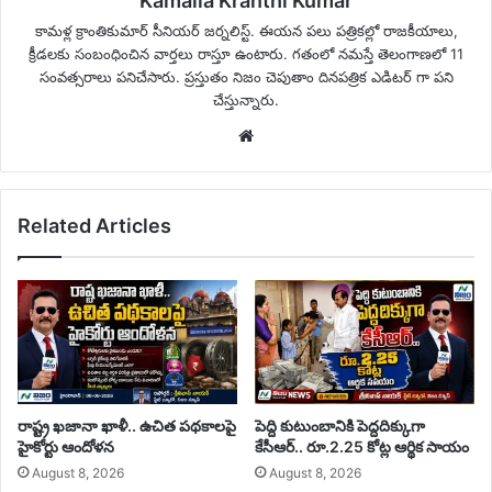
Kamalla Kranthi Kumar
కామళ్ల క్రాంతికుమార్ సీనియర్ జర్నలిస్ట్. ఈయన పలు పత్రికల్లో రాజకీయాలు,
క్రీడలకు సంబంధించిన వార్తలు రాస్తూ ఉంటారు. గతంలో నమస్తే తెలంగాణలో 11
సంవత్సరాలు పనిచేసారు. ప్రస్తుతం నిజం చెపుతాం దినపత్రిక ఎడిటర్ గా పని
చేస్తున్నారు.
Website
Related Articles
రాష్ట్ర ఖజానా ఖాళీ.. ఉచిత పథకాలపై
పెద్ది కుటుంబానికి పెద్దదిక్కుగా
హైకోర్టు ఆందోళన
కేసీఆర్.. రూ.2.25 కోట్ల ఆర్థిక సాయం
August 8, 2026
August 8, 2026