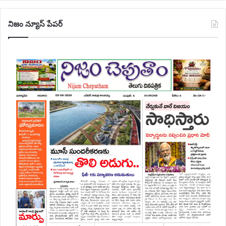
నిజం న్యూస్ పేపర్