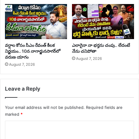
వర్షాల కోసం సీఎం రేవంత్ కీలక
ఎలాగైనా నా భర్తను చంపు.. లేదంటే
నిర్ణయం.. 10న నాగార్జునసాగర్‌లో
నేను చనిపోతా
వరుణ యాగం
August 7, 2026
August 7, 2026
Leave a Reply
Your email address will not be published.
Required fields are
marked
*
C
o