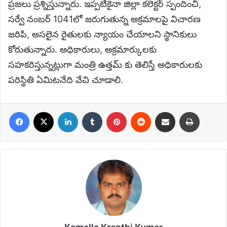
ప్రజలు ప్రశ్నిస్తున్నారు. ఇప్పటికైనా జిల్లా కలెక్టర్ స్పందించి,
సర్వే నంబర్ 1041లో జరుగుతున్న అక్రమాలపై విచారణ
జరిపి, అసలైన రైతులకు న్యాయం చేయాలని స్థానికులు
కోరుతున్నారు. అధికారులు, అక్రమార్కులకు
సహకరిస్తున్నట్లుగా మంత్రి ఉత్తమ్ కు తెలిస్తే అధికారులకు
పరిస్థితి ఏమిటనేది వేచి చూడాలి.
Facebook
X
LinkedIn
Tumblr
Pinterest
Reddit
Share via Email
Print