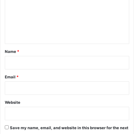
m
m
e
n
t
*
Name
*
Email
*
Website
Save my name, email, and website in this browser for the next