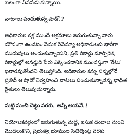
బలంగా వినపడుతున్నాయి.
వాటాలు పంచుతున్న షాడో..?
అధికారుల కళ్ల ముందే అక్రమాలు జరుగుతున్నా వారు
మౌనంగా ఉండటం వెనుక రెవెన్యూ అధికారులకు భారీగా
ముడుపులు అందుతున్నాయని, ప్రతి రికార్డు మార్పిడికి,
రికార్డుల్లో అనర్హుడి పేరు ఎక్కించడానికి ముందస్తుగా ‘రేటు’
ఖరారవుతోందని తెలుస్తోంది. అధికారుల కన్ను సన్నల్లోనే
ప్రతిదీ ఆ షాడో నిర్వహించి వాటలు పంచుతున్నాడన్న భాధిత
రైతులు తెలుపుతున్నారు.
మట్టి నుంచి చెట్టు వరకు.. అన్నీ ఆయనే..!
నియోజకవర్గంలో జరుగుతున్న మట్టి, ఇసుక దందాల నుంచి
మొదలుకొని, ప్రభుత్వ భూముల సెటిల్మెంట్ల వరకు