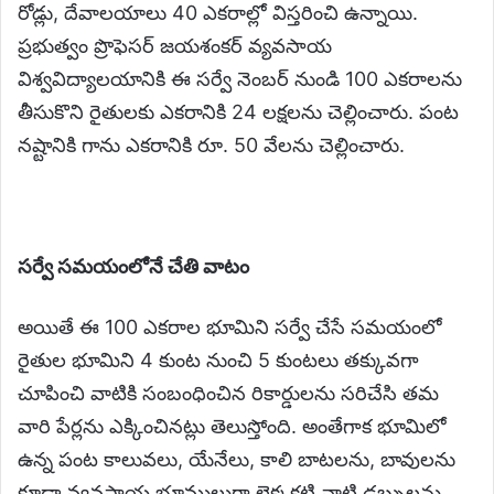
రోడ్లు, దేవాలయాలు 40 ఎకరాల్లో విస్తరించి ఉన్నాయి.
ప్రభుత్వం ప్రొఫెసర్ జయశంకర్ వ్యవసాయ
విశ్వవిద్యాలయానికి ఈ సర్వే నెంబర్ నుండి 100 ఎకరాలను
తీసుకొని రైతులకు ఎకరానికి 24 లక్షలను చెల్లించారు. పంట
నష్టానికి గాను ఎకరానికి రూ. 50 వేలను చెల్లించారు.
సర్వే సమయంలోనే చేతి వాటం
అయితే ఈ 100 ఎకరాల భూమిని సర్వే చేసే సమయంలో
రైతుల భూమిని 4 కుంట నుంచి 5 కుంటలు తక్కువగా
చూపించి వాటికి సంబంధించిన రికార్డులను సరిచేసి తమ
వారి పేర్లను ఎక్కించినట్లు తెలుస్తోంది. అంతేగాక భూమిలో
ఉన్న పంట కాలువలు, యేనేలు, కాలి బాటలను, బావులను
కూడా వ్యవసాయ భూములుగా లెక్కకట్టి వాటి డబ్బులను