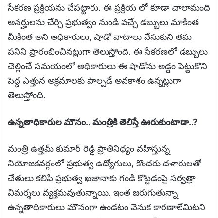
సేకరణ ప్రక్రియను చేపట్టారు. ఈ ప్రక్రియ లో కూడా చాలామంది
అనర్హులను చేర్చి ప్రభుత్వం నుండి వచ్చే డబ్బులు మాకింత
మీకింత అని అధికారులు, షాడో వాటాలు వేసుకుని తమ
పనిని ప్రారంభించినట్లుగా తెలుస్తోంది. ఈ సేకరణలో డబ్బులు
చెల్లించే సమయంలో అధికారులు ఈ షాడోను అడ్డం పెట్టుకొని
పెద్ద ఎత్తున అక్రమాలకు పాల్పడే అవకాశం ఉన్నట్లుగా
తెలుస్తోంది.
ఉన్నతాధికారుల మౌనం.. మంత్రికి తెలిస్తే ఊరుకుంటాడా..?
మంత్రి ఉత్తమ్ కుమార్ రెడ్డి ప్రాతినిధ్యం వహిస్తున్న
నియోజకవర్గంలో ప్రభుత్వ ఉద్యోగులు, కొందరు దళారులతో
చేతులు కలిపి ప్రభుత్వ ఖజానాకు గండి కొట్టడంపై సర్వత్రా
విమర్శలు వ్యక్తమవుతున్నాయి. ఇంత జరుగుతున్నా
ఉన్నతాధికారులు మౌనంగా ఉండటం వెనుక కారణాలేమిటని