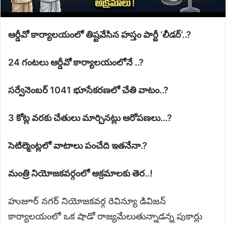
ఆర్డీవో కార్యాలయంలో తిష్టవేసిన హస్తం పార్టీ ‘లీడర్’..?
24 గంటలు ఆర్డీవో కార్యాలయంలోనే ..?
సర్వేనెంబర్ 1041 భూసేకరణలో చేతి వాటం..?
3 కోట్ల వరకు చేతులు మార్చినట్లు ఆరోపణలు…?
సెటిల్మెంట్లలో వాటాలు పంచేది ఇతనేనా.?
మంత్రి నియోజకవర్గంలో అక్రమాలకు తెర..!
హుజూర్ నగర్ నియోజకవర్గ రెవిన్యూ డివిజన్
కార్యాలయంలో ఒక షాడో రాజ్యమేలుతున్నాడన్న పుకార్లు